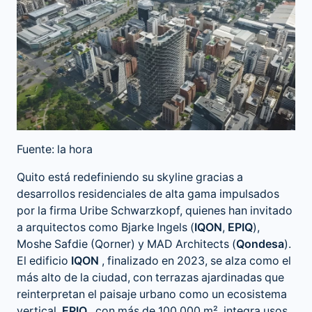
Fuente: la hora
Quito está redefiniendo su skyline gracias a
desarrollos residenciales de alta gama impulsados
por la firma Uribe Schwarzkopf, quienes han invitado
a arquitectos como Bjarke Ingels (
IQON
,
EPIQ
),
Moshe Safdie (Qorner) y MAD Architects (
Qondesa
).
El edificio
IQON
, finalizado en 2023, se alza como el
más alto de la ciudad, con terrazas ajardinadas que
reinterpretan el paisaje urbano como un ecosistema
vertical.
EPIQ
, con más de 100 000 m², integra usos