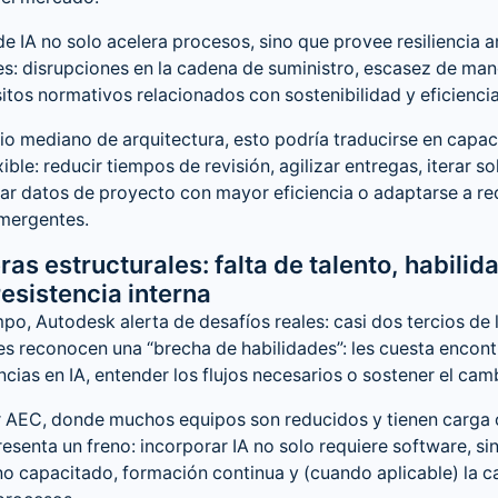
e IA no solo acelera procesos, sino que provee resiliencia a
s: disrupciones en la cadena de suministro, escasez de man
itos normativos relacionados con sostenibilidad y eficiencia
io mediano de arquitectura, esto podría traducirse en capa
ible: reducir tiempos de revisión, agilizar entregas, iterar 
ar datos de proyecto con mayor eficiencia o adaptarse a r
mergentes.
ras estructurales: falta de talento, habilid
resistencia interna
po, Autodesk alerta de desafíos reales: casi dos tercios de 
s reconocen una “brecha de habilidades”: les cuesta encont
ias en IA, entender los flujos necesarios o sostener el camb
r AEC, donde muchos equipos son reducidos y tienen carga 
presenta un freno: incorporar IA no solo requiere software, s
o capacitado, formación continua y (cuando aplicable) la 