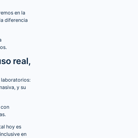
vemos en la
la diferencia
a
os.
so real,
 laboratorios:
masiva, y su
 con
as.
al hoy es
inclusive en