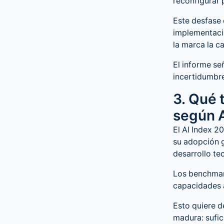
reconfigurar 
Este desfase 
implementació
la marca la ca
El informe se
incertidumbre
3. Qué t
según 
El AI Index 2
su adopción g
desarrollo te
Los benchmar
capacidades 
Esto quiere d
madura: sufic