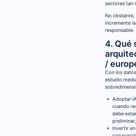
sectores tan 
No obstante, 
incrementa la
responsable.
4. Qué 
arquite
/ europ
Con los datos
estudio medi
sobredimensio
Adoptar IA
cuando res
debe estar
preliminar,
Invertir e
con suscri