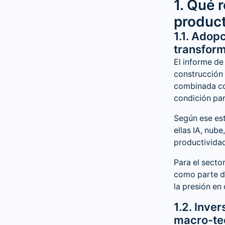
1. Qué 
product
1.1. Adop
transform
El informe de
construcción 
combinada co
condición par
Según ese est
ellas IA, nub
productividad
Para el secto
como parte de
la presión en
1.2. Inve
macro-te