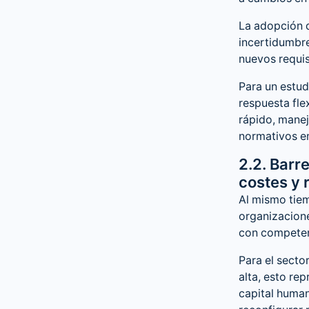
La adopción d
incertidumbre
nuevos requis
Para un estud
respuesta flex
rápido, manej
normativos e
2.2. Barre
costes y 
Al mismo tiem
organizacione
con competenc
Para el secto
alta, esto re
capital human