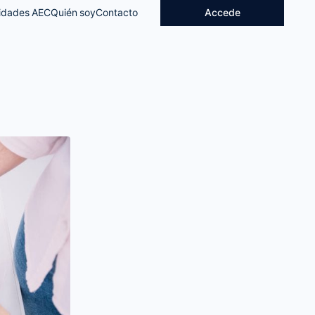
idades AEC
Quién soy
Contacto
Accede