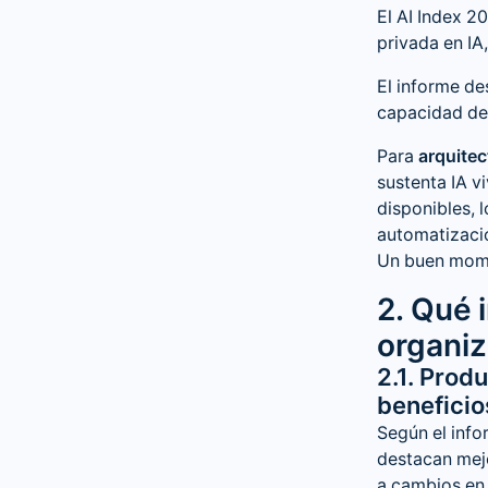
El AI Index 2
privada en IA
El informe de
capacidad de 
Para
arquitec
sustenta IA v
disponibles, 
automatizació
Un buen momen
2. Qué 
organiz
2.1. Prod
benefici
Según el info
destacan mejo
a cambios en