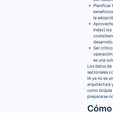
Planificar
beneficio
la adopció
Aprovecha
Index) los
coste/bene
desarrollo
Ser crític
operación,
es una sol
Los datos de 
sectoriales c
IA ya no es u
arquitectura 
como brújula 
prepararse no
Cómo 