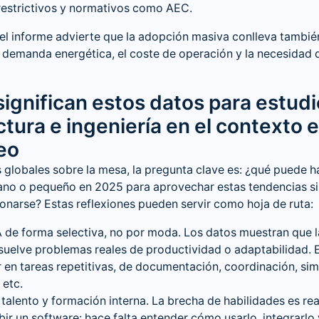
restrictivos y normativos como AEC.
el informe advierte que la adopción masiva conlleva tambié
 demanda energética, el coste de operación y la necesidad 
significan estos datos para estud
ctura e ingeniería en el contexto 
eo
 globales sobre la mesa, la pregunta clave es: ¿qué puede h
ano o pequeño en 2025 para aprovechar estas tendencias s
narse? Estas reflexiones pueden servir como hoja de ruta:
 de forma selectiva, no por moda. Los datos muestran que l
uelve problemas reales de productividad o adaptabilidad. 
 en tareas repetitivas, de documentación, coordinación, si
 etc.
n talento y formación interna. La brecha de habilidades es re
bir un software: hace falta entender cómo usarlo, integrarlo 