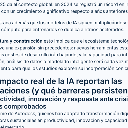
025 da el contexto global: en 2024 se registró un récord en i
, con un crecimiento significativo respecto a años anteriores
staca además que los modelos de IA siguen multiplicándose 
cómputo para entrenarlos se duplica a ritmos acelerados.
tura y construcción
esto implica que el ecosistema tecnoló
ive una expansión sin precedentes: nuevas herramientas est
los costes de desarrollo irán bajando, y la capacidad para in
n, análisis de datos o modelado inteligente será cada vez m
to para que los estudios exploren su incorporación con cri
impacto real de la IA reportan las
aciones (y qué barreras persisten
uctividad, innovación y respuesta ante cri
os comprobados
rme de Autodesk, quienes han adoptado transformación digit
ras sustanciales en productividad, innovación y capacidad
 el mercado.