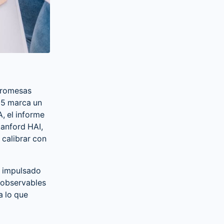
 promesas
25 marca un
, el informe
anford HAI,
 calibrar con
o impulsado
 observables
a lo que