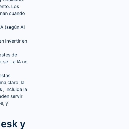
ento. Los
ionan cuando
A (según AI
n invertir en
ostes de
rse. La IA no
estas
a claro: la
s
, incluida la
eden servir
s, y
desk y