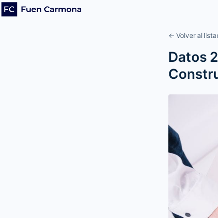
← Volver al list
Datos 2
Constru