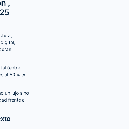
n ,
025
ctura,
digital,
deran
tal (entre
es al 50 % en
o un lujo sino
dad frente a
exto