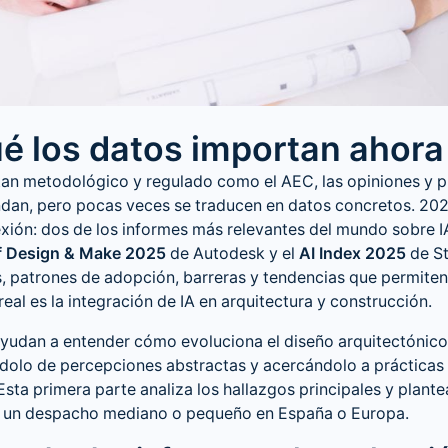
ué los datos importan ahora
 tan metodológico y regulado como el AEC, las opiniones y
ndan, pero pocas veces se traducen en datos concretos. 20
exión: dos de los informes más relevantes del mundo sobre IA
of Design & Make 2025
de Autodesk y el
AI Index 2025
de St
s, patrones de adopción, barreras y tendencias que permiten
real es la
integración de IA en arquitectura
y construcción.
ayudan a entender cómo evoluciona el
diseño arquitectónic
ndolo de percepciones abstractas y acercándolo a prácticas
 Esta primera parte analiza los hallazgos principales y plante
a un despacho mediano o pequeño en España o Europa.