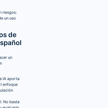
n riesgos:
de un uso
ios de
español
acer un
in
a IA aporta
El enfoque
mulación
al. No basta
y evaluarlo.