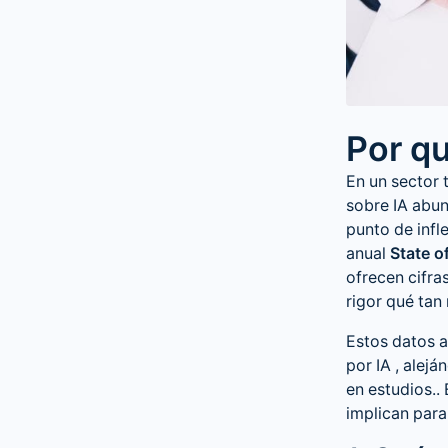
Por q
En un sector
sobre IA abu
punto de infl
anual
State 
ofrecen cifra
rigor qué tan 
Estos datos 
por IA
, alejá
en estudios..
implican par