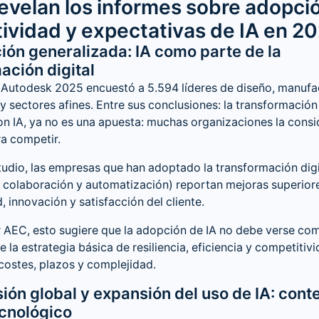
revelan los informes sobre adopció
ividad y expectativas de IA en 2
ción generalizada: IA como parte de la
ación digital
 Autodesk 2025 encuestó a 5.594 líderes de diseño, manufa
y sectores afines. Entre sus conclusiones: la transformación 
n IA, ya no es una apuesta: muchas organizaciones la consi
a competir.
udio, las empresas que han adoptado la transformación digi
e, colaboración y automatización) reportan mejoras superior
, innovación y satisfacción del cliente.
r AEC, esto sugiere que la adopción de IA no debe verse com
 la estrategia básica de resiliencia, eficiencia y competitivi
 costes, plazos y complejidad.
rsión global y expansión del uso de IA: cont
cnológico