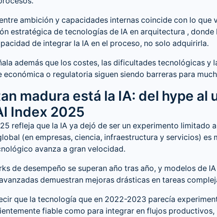
procesos.
entre ambición y capacidades internas coincide con lo que 
n estratégica de tecnologías de IA en arquitectura
, donde 
pacidad de integrar la IA en el proceso, no solo adquirirla.
ñala además que los costes, las dificultades tecnológicas y l
 económica o regulatoria siguen siendo barreras para much
an madura está la IA: del hype al u
AI Index 2025
025 refleja que la IA ya dejó de ser un experimento limitado a
lobal (en empresas, ciencia, infraestructura y servicios) es 
cnológico avanza a gran velocidad.
ks de desempeño se superan año tras año, y modelos de IA
avanzadas demuestran mejoras drásticas en tareas complej
ecir que la tecnología que en 2022-2023 parecía experiment
ientemente fiable como para integrar en flujos productivos, 