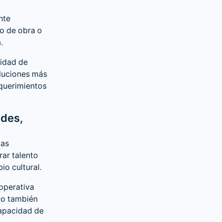
nte
o de obra o
.
cidad de
soluciones más
equerimientos
ades,
las
rar talento
io cultural.
operativa
ino también
capacidad de