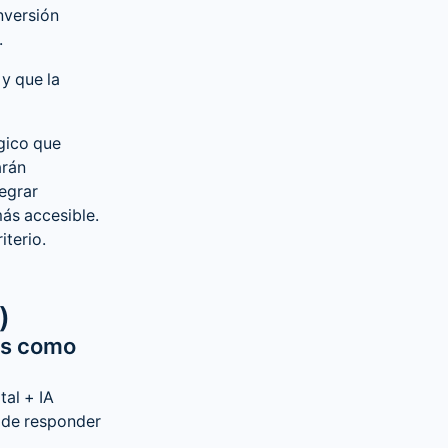
nversión
.
y que la
gico que
arán
tegrar
ás accesible.
terio.
)
sis como
al + IA
 de responder