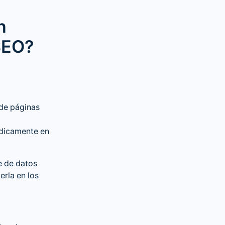
n
SEO?
 de páginas
ódicamente en
e de datos
rla en los