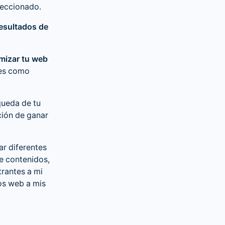
leccionado.
resultados de
mizar tu web
res como
queda de tu
ción de ganar
ar diferentes
e contenidos,
trantes a mi
ios web a mis