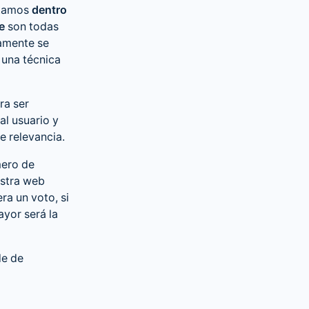
ntamos
dentro
e
son todas
amente se
 una técnica
ra ser
l usuario y
e relevancia.
mero de
estra web
ra un voto, si
ayor será la
de de