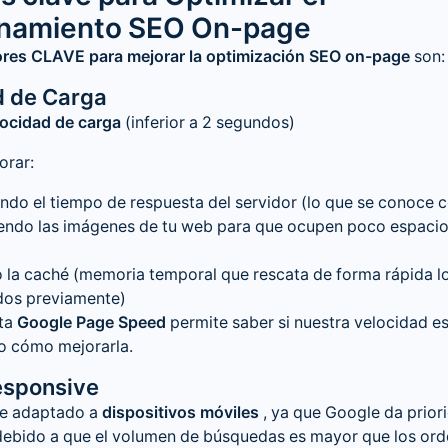
onamiento SEO On-page
ores CLAVE para mejorar la optimización SEO on-page
son:
d de Carga
locidad de carga
(inferior a 2 segundos)
orar:
ndo el tiempo de respuesta del servidor (lo que se conoce 
ndo las imágenes de tu web para que ocupen poco espaci
 la caché (memoria temporal que rescata de forma rápida l
os previamente)
ta
Google Page Speed
permite saber si nuestra velocidad e
o cómo mejorarla.
esponsive
e adaptado a
dispositivos móviles
, ya que Google da prior
 debido a que el volumen de búsquedas es mayor que los or