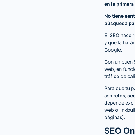
en la primer
No tiene sent
búsqueda par
El SEO hace r
y que la hará
Google.
Con un buen 
web, en funci
tráfico de ca
Para que tu 
aspectos,
se
depende excl
web o linkbui
páginas).
SEO On