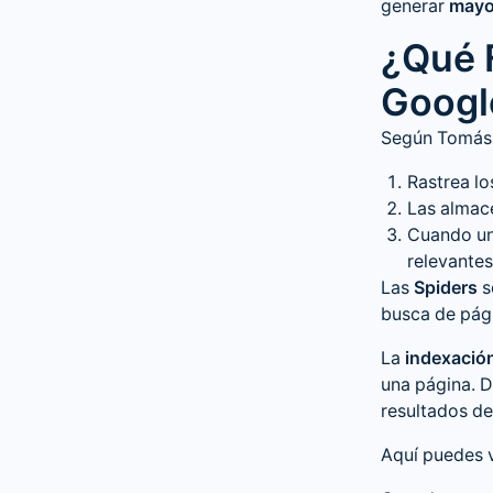
generar
mayo
¿Qué 
Googl
Según Tomás 
Rastrea lo
Las almace
Cuando un 
relevantes
Las
Spiders
s
busca de pági
La
indexació
una página. 
resultados d
Aquí puedes 