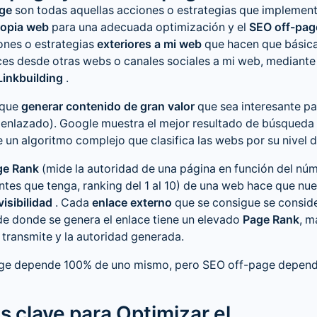
ge
son todas aquellas acciones o estrategias que impleme
ropia web
para una adecuada optimización y el
SEO off-pag
ones o estrategias
exteriores a mi web
que hacen que básic
es desde otras webs o canales sociales a mi web, mediante
Linkbuilding
.
 que
generar contenido de gran valor
que sea interesante pa
nlazado). Google muestra el mejor resultado de búsqueda a
ne un algoritmo complejo que clasifica las webs por su nivel d
ge Rank
(mide la autoridad de una página en función del nú
ntes que tenga, ranking del 1 al 10) de una web hace que nu
isibilidad
. Cada
enlace externo
que se consigue se conside
de donde se genera el enlace tiene un elevado
Page Rank
, m
 transmite y la autoridad generada.
ge depende 100% de uno mismo, pero SEO off-page depen
s clave para Optimizar el