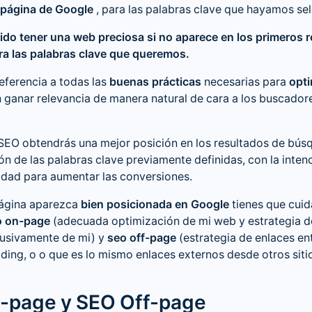
a página de Google
, para las palabras clave que hayamos se
ido tener una web preciosa si no aparece en los primeros 
a las palabras clave que queremos.
eferencia a todas las
buenas prácticas
necesarias para
opti
n ganar relevancia de manera natural de cara a los buscado
SEO obtendrás una mejor posición en los resultados de bús
ón de las palabras clave previamente definidas, con la inten
lidad para aumentar las conversiones.
página aparezca
bien posicionada en Google
tienes que cuid
o on-page
(adecuada optimización de mi web y estrategia d
usivamente de mi) y
seo off-page
(estrategia de enlaces en
lding, o o que es lo mismo enlaces externos desde otros sit
-page y SEO Off-page