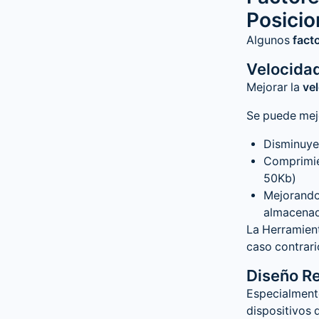
Posici
Algunos
fact
Velocida
Mejorar la
ve
Se puede mej
Disminuye
Comprimie
50Kb)
Mejorando
almacenad
La Herramien
caso contrari
Diseño R
Especialment
dispositivos