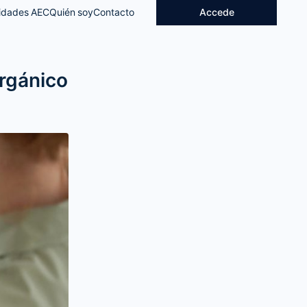
idades AEC
Quién soy
Contacto
Accede
Orgánico