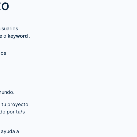
EO
usuarios
e
o
keyword
.
dos
 mundo.
e tu proyecto
do por tu/s
 ayuda a