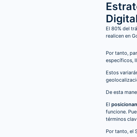
Estra
Digita
El 80% del tr
realicen en 
Por tanto, p
específicos, 
Estos variará
geolocalizació
De esta maner
El
posicionam
funcione. Pue
términos clav
Por tanto, el