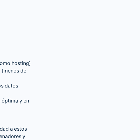
como hosting)
o (menos de
os datos
s óptima y en
idad a estos
denadores y