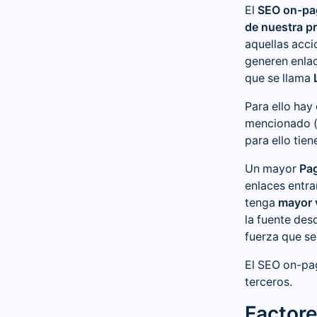
El
SEO on-pa
de nuestra p
aquellas acci
generen enlac
que se llama
Para ello hay
mencionado (e
para ello tie
Un mayor
Pa
enlaces entra
tenga
mayor v
la fuente des
fuerza que se
El SEO on-pa
terceros.
Factore