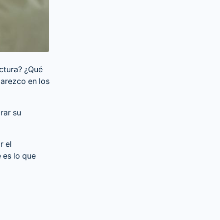
ctura? ¿Qué
parezco en los
rar su
r el
 es lo que