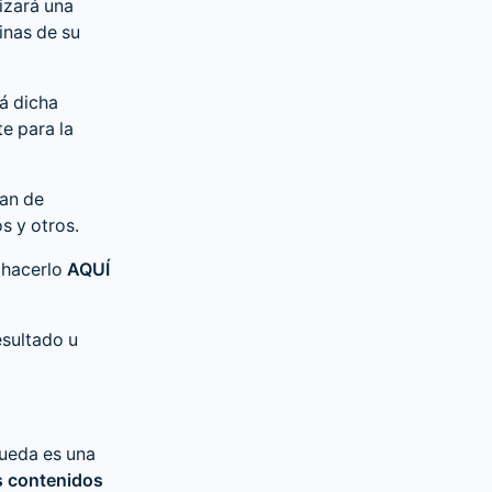
izará una
inas de su
á dicha
e para la
an de
s y otros.
hacerlo
AQUÍ
esultado u
ueda es una
s contenidos