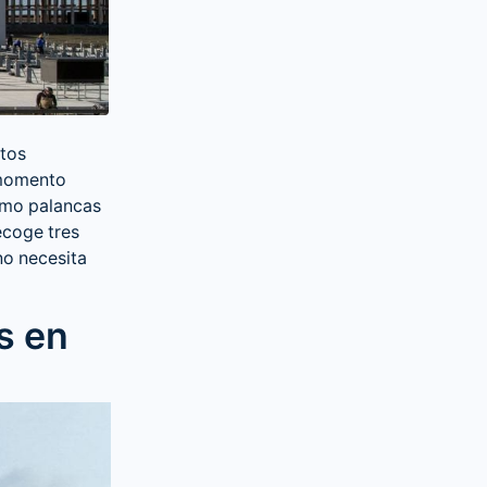
ntos
momento
como palancas
ecoge tres
o necesita
s en