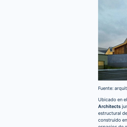
Fuente: arqui
Ubicado en e
Architects
ju
estructural d
construido e