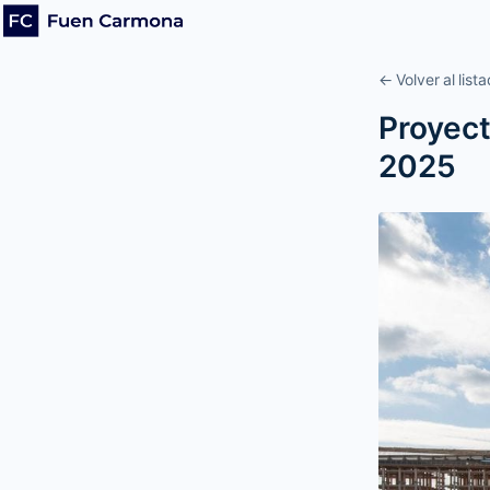
← Volver al list
Proyect
2025