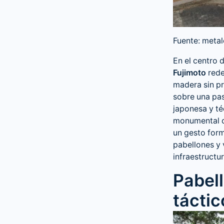
Fuente: meta
En el centro 
Fujimoto
rede
madera sin pr
sobre una pas
japonesa y té
monumental co
un gesto form
pabellones y 
infraestructur
Pabel
táctic