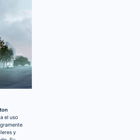
ton
a el uso
tegramente
lleres y