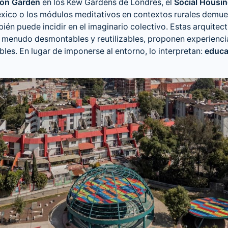
on Garden
en los Kew Gardens de Londres, el
Social Housin
xico o los módulos meditativos en contextos rurales demue
én puede incidir en el imaginario colectivo. Estas arquitec
 menudo desmontables y reutilizables, proponen experienci
es. En lugar de imponerse al entorno, lo interpretan:
educa