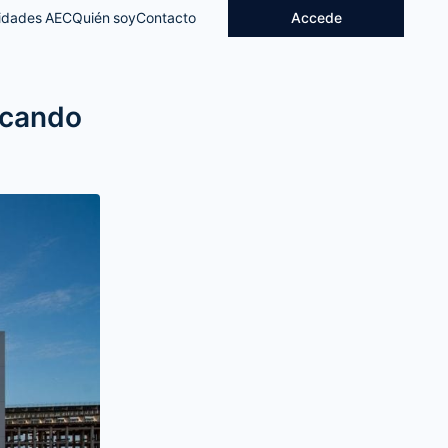
idades AEC
Quién soy
Contacto
Accede
rcando