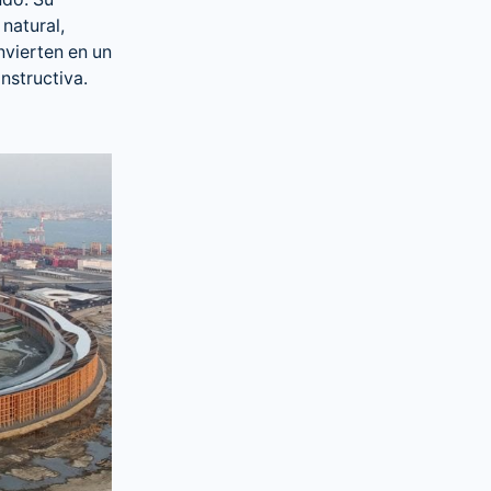
ndo. Su
natural,
nvierten en un
nstructiva.