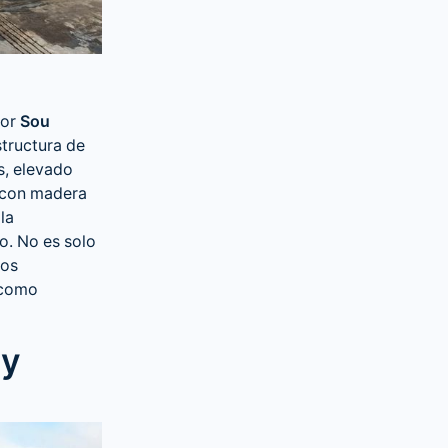
por
Sou
structura de
s, elevado
o con madera
la
o. No es solo
los
 como
 y