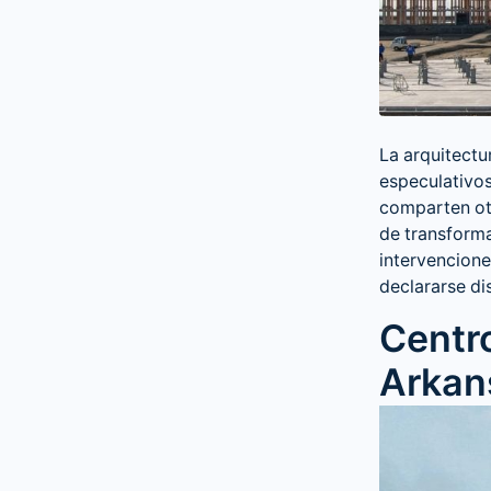
La arquitect
especulativos
comparten otr
de transforma
intervencion
declararse di
Centr
Arkan